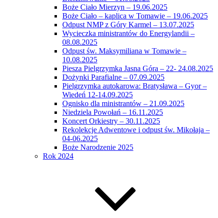
Boże Ciało Mierzyn – 19.06.2025
Boże Ciało – kaplica w Tomawie – 19.06.2025
Odpust NMP z Góry Karmel – 13.07.2025
Wycieczka ministrantów do Energylandii –
08.08.2025
Odpust św. Maksymiliana w Tomawie –
10.08.2025
Piesza Pielgrzymka Jasna Góra – 22- 24.08.2025
Dożynki Parafialne – 07.09.2025
Pielgrzymka autokarowa: Bratysława – Gyor –
Wiedeń 12-14.09.2025
Ognisko dla ministrantów – 21.09.2025
Niedziela Powołań – 16.11.2025
Koncert Orkiestry – 30.11.2025
Rekolekcje Adwentowe i odpust św. Mikołaja –
04-06.2025
Boże Narodzenie 2025
Rok 2024