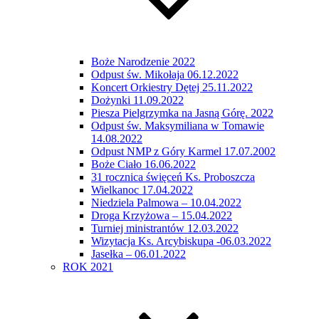
Boże Narodzenie 2022
Odpust św. Mikołaja 06.12.2022
Koncert Orkiestry Dętej 25.11.2022
Dożynki 11.09.2022
Piesza Pielgrzymka na Jasną Górę. 2022
Odpust św. Maksymiliana w Tomawie
14.08.2022
Odpust NMP z Góry Karmel 17.07.2002
Boże Ciało 16.06.2022
31 rocznica święceń Ks. Proboszcza
Wielkanoc 17.04.2022
Niedziela Palmowa – 10.04.2022
Droga Krzyżowa – 15.04.2022
Turniej ministrantów 12.03.2022
Wizytacja Ks. Arcybiskupa -06.03.2022
Jasełka – 06.01.2022
ROK 2021