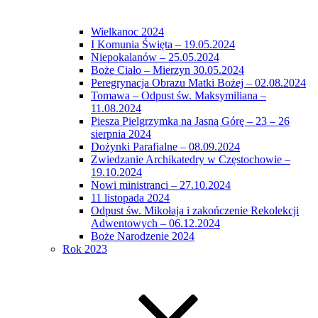
Wielkanoc 2024
I Komunia Święta – 19.05.2024
Niepokalanów – 25.05.2024
Boże Ciało – Mierzyn 30.05.2024
Peregrynacja Obrazu Matki Bożej – 02.08.2024
Tomawa – Odpust św. Maksymiliana –
11.08.2024
Piesza Pielgrzymka na Jasną Górę – 23 – 26
sierpnia 2024
Dożynki Parafialne – 08.09.2024
Zwiedzanie Archikatedry w Częstochowie –
19.10.2024
Nowi ministranci – 27.10.2024
11 listopada 2024
Odpust św. Mikołaja i zakończenie Rekolekcji
Adwentowych – 06.12.2024
Boże Narodzenie 2024
Rok 2023