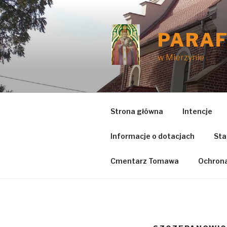
Przeskocz
do
treści
PARAF
w Mierzynie
Strona główna
Intencje
Informacje o dotacjach
Sta
Cmentarz Tomawa
Ochrona