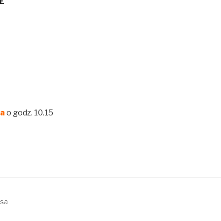
E
ta
o godz. 10.15
ssa