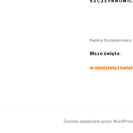
SZCZEPANOWIC
Kaplica Szczepanowice
Msze święte
:
w niedzielę i świę
Dumnie wspierane przez WordPre