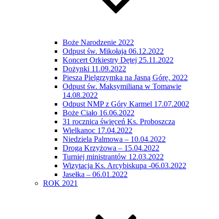
Boże Narodzenie 2022
Odpust św. Mikołaja 06.12.2022
Koncert Orkiestry Dętej 25.11.2022
Dożynki 11.09.2022
Piesza Pielgrzymka na Jasną Górę. 2022
Odpust św. Maksymiliana w Tomawie
14.08.2022
Odpust NMP z Góry Karmel 17.07.2002
Boże Ciało 16.06.2022
31 rocznica święceń Ks. Proboszcza
Wielkanoc 17.04.2022
Niedziela Palmowa – 10.04.2022
Droga Krzyżowa – 15.04.2022
Turniej ministrantów 12.03.2022
Wizytacja Ks. Arcybiskupa -06.03.2022
Jasełka – 06.01.2022
ROK 2021