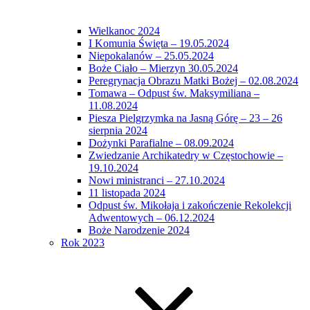
Wielkanoc 2024
I Komunia Święta – 19.05.2024
Niepokalanów – 25.05.2024
Boże Ciało – Mierzyn 30.05.2024
Peregrynacja Obrazu Matki Bożej – 02.08.2024
Tomawa – Odpust św. Maksymiliana –
11.08.2024
Piesza Pielgrzymka na Jasną Górę – 23 – 26
sierpnia 2024
Dożynki Parafialne – 08.09.2024
Zwiedzanie Archikatedry w Częstochowie –
19.10.2024
Nowi ministranci – 27.10.2024
11 listopada 2024
Odpust św. Mikołaja i zakończenie Rekolekcji
Adwentowych – 06.12.2024
Boże Narodzenie 2024
Rok 2023