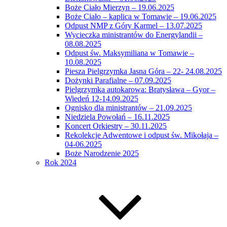
Boże Ciało Mierzyn – 19.06.2025
Boże Ciało – kaplica w Tomawie – 19.06.2025
Odpust NMP z Góry Karmel – 13.07.2025
Wycieczka ministrantów do Energylandii –
08.08.2025
Odpust św. Maksymiliana w Tomawie –
10.08.2025
Piesza Pielgrzymka Jasna Góra – 22- 24.08.2025
Dożynki Parafialne – 07.09.2025
Pielgrzymka autokarowa: Bratysława – Gyor –
Wiedeń 12-14.09.2025
Ognisko dla ministrantów – 21.09.2025
Niedziela Powołań – 16.11.2025
Koncert Orkiestry – 30.11.2025
Rekolekcje Adwentowe i odpust św. Mikołaja –
04-06.2025
Boże Narodzenie 2025
Rok 2024